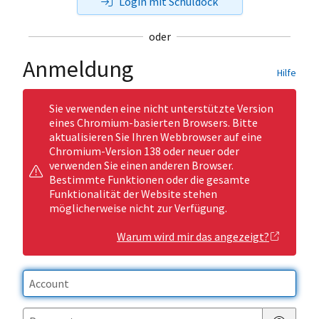
Login mit Schuldock
oder
Anmeldung
Hilfe
Sie verwenden eine nicht unterstützte Version
eines Chromium-basierten Browsers. Bitte
aktualisieren Sie Ihren Webbrowser auf eine
Chromium-Version 138 oder neuer oder
verwenden Sie einen anderen Browser.
Bestimmte Funktionen oder die gesamte
Funktionalität der Website stehen
möglicherweise nicht zur Verfügung.
Warum wird mir das angezeigt?